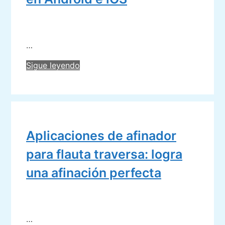
…
Las
Sigue leyendo
mejores
aplicaciones
para
crear
mapas
Aplicaciones de afinador
mentales
en
para flauta traversa: logra
Android
una afinación perfecta
e
iOS
…