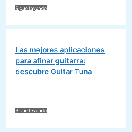
Aplicaciones
Sigue leyendo
de
afinador
para
flauta
traversa:
Las mejores aplicaciones
logra
una
para afinar guitarra:
afinación
descubre Guitar Tuna
perfecta
…
Las
Sigue leyendo
mejores
aplicaciones
para