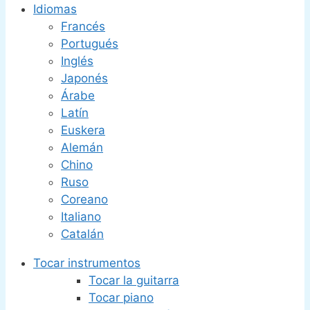
Idiomas
Francés
Portugués
Inglés
Japonés
Árabe
Latín
Euskera
Alemán
Chino
Ruso
Coreano
Italiano
Catalán
Tocar instrumentos
Tocar la guitarra
Tocar piano