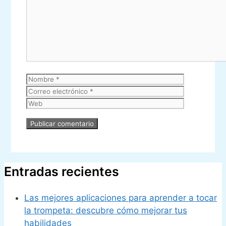
Nombre
Correo
electrónic
Web
Entradas recientes
Las mejores aplicaciones para aprender a tocar
la trompeta: descubre cómo mejorar tus
habilidades